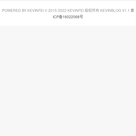
POWERED BY KEVINFEI © 2015-2022 KEVINFEI 版权所有 KEVINBLOG V1.1
京
ICP备16022068号