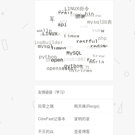
友情链接（学习）
风雪之隅
韩天峰(Rango)
C0reFast记事本
家明的家
不灭的焱
歪麦博客