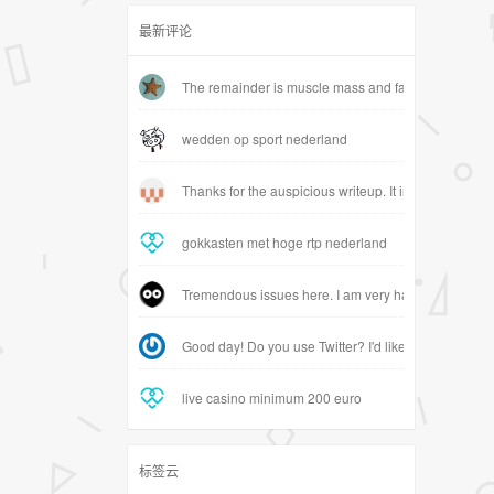
最新评论
The remainder is muscle mass and fat, which vary si
wedden op sport nederland
gokkasten met hoge rtp nederland
Tremendous issues here. I am very happy to look you
Good day! Do you use Twitter? I'd like to follow you 
live casino minimum 200 euro
标签云