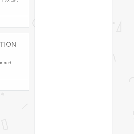
TION
formed