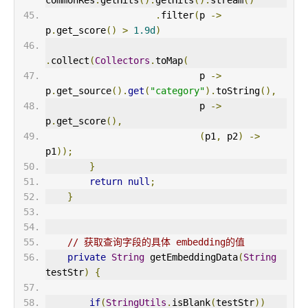
commonRes
.
getHits
().
getHits
().
stream
()
.
filter
(
p 
->
p
.
get_score
()
>
1.9d
)
.
collect
(
Collectors
.
toMap
(
                            p 
->
p
.
get_source
().
get
(
"category"
).
toString
(),
                            p 
->
p
.
get_score
(),
(
p1
,
 p2
)
->
p1
));
}
return
null
;
}
// 获取查询字段的具体 embedding的值
private
String
 getEmbeddingData
(
String
testStr
)
{
if
(
StringUtils
.
isBlank
(
testStr
))