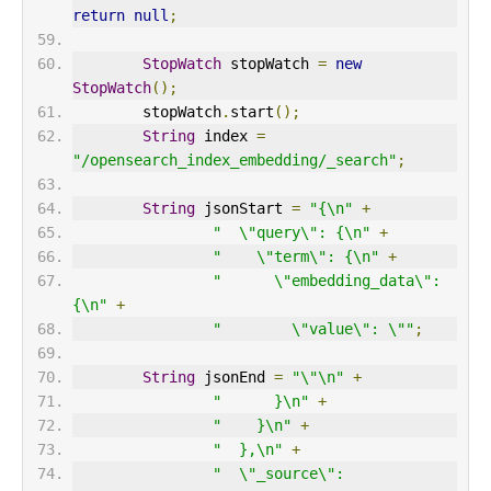
return
null
;
StopWatch
 stopWatch 
=
new
StopWatch
();
        stopWatch
.
start
();
String
 index 
=
"/opensearch_index_embedding/_search"
;
String
 jsonStart 
=
"{\n"
+
"  \"query\": {\n"
+
"    \"term\": {\n"
+
"      \"embedding_data\": 
{\n"
+
"        \"value\": \""
;
String
 jsonEnd 
=
"\"\n"
+
"      }\n"
+
"    }\n"
+
"  },\n"
+
"  \"_source\": 