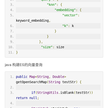
"knn"
:
{
"embedding"
:
{
"vector"
:
keyword_embedding
,
"k"
:
 k
}
}
},
"size"
:
 size
}
java 构建ES的向量查询
public
Map
<
String
,
Double
>
getOpenSearchMap
(
String
 testStr
)
{
if
(
StringUtils
.
isBlank
(
testStr
))
return
null
;