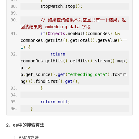
        stopWatch
.
stop
();
// 如果查询结果不为空且只有一个结果，返
回该结果的 embedding_data 字段
if
(
Objects
.
nonNull
(
commonRes
)
&&
commonRes
.
getHits
().
getTotal
().
getValue
()==
1
)
{
return
commonRes
.
getHits
().
getHits
().
stream
().
map
(
p 
->
p
.
get_source
().
get
(
"embedding_data"
).
toStri
ng
()).
findFirst
().
get
();
}
return
null
;
}
2、es中的搜索算法
BM25算法