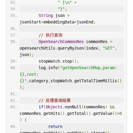
" }\n"
+
"}"
;
String
 json 
=
jsonStart
+
embeddingData
+
jsonEnd
;
// 执行查询
OpenSearchCommonRes
 commonRes 
=
opensearchUtils
.
queryByJson
(
index
,
"GET"
,
json
);
        stopWatch
.
stop
();
        log
.
info
(
"getOpenSearchMap,param:
{},cost:
{}"
,
category
,
stopWatch
.
getTotalTimeMillis
()
);
// 处理查询结果
if
(
Objects
.
nonNull
(
commonRes
)
&&
commonRes
.
getHits
().
getTotal
().
getValue
()>
0
)
{
return