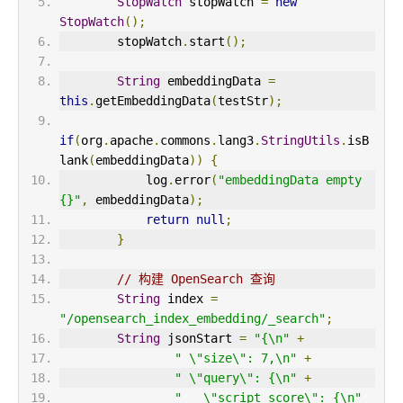
StopWatch
 stopWatch 
=
new
StopWatch
();
        stopWatch
.
start
();
String
 embeddingData 
=
this
.
getEmbeddingData
(
testStr
);
if
(
org
.
apache
.
commons
.
lang3
.
StringUtils
.
isB
lank
(
embeddingData
))
{
            log
.
error
(
"embeddingData empty 
{}"
,
 embeddingData
);
return
null
;
}
// 构建 OpenSearch 查询
String
 index 
=
"/opensearch_index_embedding/_search"
;
String
 jsonStart 
=
"{\n"
+
" \"size\": 7,\n"
+
" \"query\": {\n"
+
"   \"script_score\": {\n"