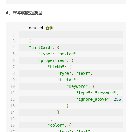
4、ES中的数据类型
    nested 
查询
{
"unitCard"
:
{
"type"
:
"nested"
,
"properties"
:
{
"binNo"
:
{
"type"
:
"text"
,
"fields"
:
{
"keyword"
:
{
"type"
:
"keyword"
,
"ignore_above"
:
256
}
}
},
"color"
:
{
"type"
:
"text"
,