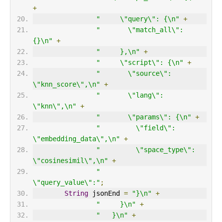
+
"     \"query\": {\n"
+
"       \"match_all\": 
{}\n"
+
"     },\n"
+
"     \"script\": {\n"
+
"       \"source\": 
\"knn_score\",\n"
+
"       \"lang\": 
\"knn\",\n"
+
"       \"params\": {\n"
+
"         \"field\": 
\"embedding_data\",\n"
+
"         \"space_type\": 
\"cosinesimil\",\n"
+
"         
\"query_value\":"
;
String
 jsonEnd 
=
"}\n"
+
"     }\n"
+
"   }\n"
+