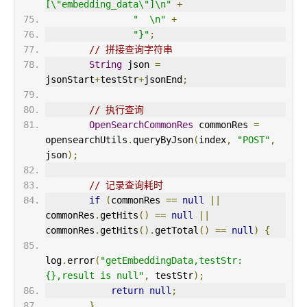
[\"embedding_data\"]\n"
+
"  \n"
+
"}"
;
// 拼接查询字符串
String
 json 
=
jsonStart
+
testStr
+
jsonEnd
;
// 执行查询
OpenSearchCommonRes
 commonRes 
=
opensearchUtils
.
queryByJson
(
index
,
"POST"
,
json
);
// 记录查询耗时
if
(
commonRes 
==
null
||
commonRes
.
getHits
()
==
null
||
commonRes
.
getHits
().
getTotal
()
==
null
)
{
log
.
error
(
"getEmbeddingData,testStr:
{},result is null"
,
 testStr
);
return
null
;
}