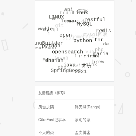
友情链接（学习）
风雪之隅
韩天峰(Rango)
C0reFast记事本
家明的家
不灭的焱
歪麦博客