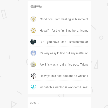
最新评论
Good post. I am dealing with some of these issues as
Heya i'm for the first time here. I came across this b
But if you have used Tiktok before, are you willing 
It's very easy to find out any matter on net as compar
Aw, this was a really nice post. Taking a few minutes
Howdy! This post couldn't be written much better! Rea
whoah this weblog is wonderful i really like reading 
标签云