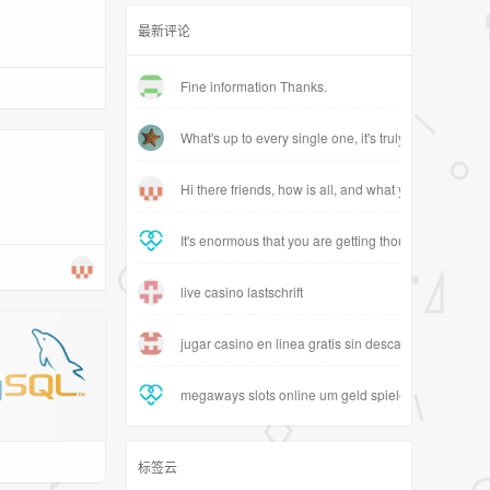
最新评论
Fine information Thanks.
What's up to every single one, it's truly a pleasant for
Hi there friends, how is all, and what you wish for to 
It's enormous that you are getting thoughts from thi
live casino lastschrift
jugar casino en linea gratis sin descargar
megaways slots online um geld spielen
标签云