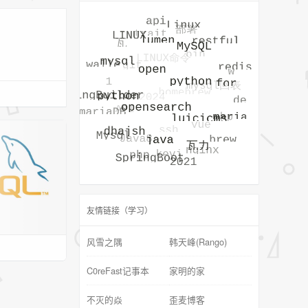
友情链接（学习）
风雪之隅
韩天峰(Rango)
C0reFast记事本
家明的家
不灭的焱
歪麦博客