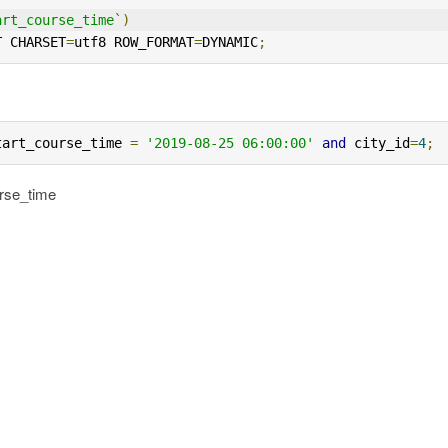
art_course_time`
)
T CHARSET
=
utf8 ROW_FORMAT
=
DYNAMIC
;
tart_course_time 
=
'2019-08-25 06:00:00'
and
 city_id
=
4
;
e_time
？