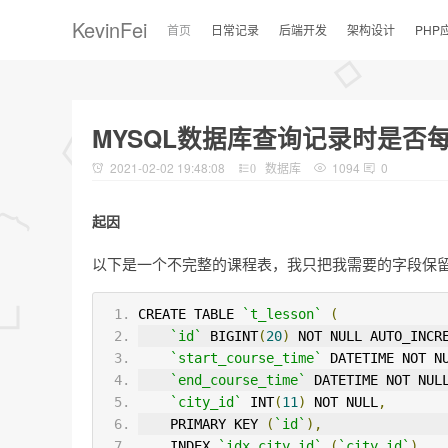
KevinFei
首页
日常记录
后端开发
架构设计
PHP
MYSQL数据库查询记录时是否
2021-02-02 19:48:08
数据库
1094
0
0
起因
以下是一个不完整的课程表，我只把我需要的字段保留下来了，创建了两
CREATE TABLE 
`t_lesson`
(
`id`
 BIGINT
(
20
)
 NOT NULL AUTO_INCR
`start_course_time`
 DATETIME NOT N
`end_course_time`
 DATETIME NOT NUL
`city_id`
 INT
(
11
)
 NOT NULL
,
    PRIMARY KEY 
(
`id`
),
    INDEX 
`idx_city_id`
(
`city_id`
),