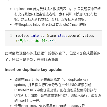
replace into 首先尝试插入数据到表中。 如果发现表中已经
有此行数据(根据主键或者唯一索引判断)则先删除此行数
据，然后插入新的数据，否则，直接插入新数据。
使用replace into，你必须具有delete和insert权限
replace 
into
 sc 
(
name
,
class
,
score
)
 values 
(
'吕布'
,
'二年二班'
,
77
);
此时会发现吕布的班级跟年龄都改变了，但是id也变成最新的
了，所以不是更新，是删除再新增
insert on duplicate key update:
如果在insert into 语句末尾指定了on duplicate key
update，并且插入行后会导致在一个UNIQUE索引或
PRIMARY KEY中出现重复值，则在出现重复值的行执行
UPDATE；如果不会导致重复的问题，则插入新行，跟普通
的insert into一样。
使用insert into，你必须具有insert和update权限