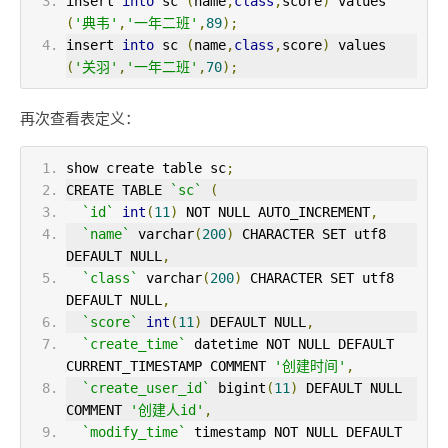
insert 
into
 sc 
(
name
,
class
,
score
)
 values 
(
'典韦'
,
'一年二班'
,
89
);
insert 
into
 sc 
(
name
,
class
,
score
)
 values 
(
'关羽'
,
'一年二班'
,
70
);
再次查看表定义：
show create table sc
;
CREATE TABLE 
`sc`
(
`id`
int
(
11
)
 NOT NULL AUTO_INCREMENT
,
`name`
 varchar
(
200
)
 CHARACTER SET utf8 
DEFAULT NULL
,
`class`
 varchar
(
200
)
 CHARACTER SET utf8 
DEFAULT NULL
,
`score`
int
(
11
)
 DEFAULT NULL
,
`create_time`
 datetime NOT NULL DEFAULT 
CURRENT_TIMESTAMP COMMENT 
'创建时间'
,
`create_user_id`
 bigint
(
11
)
 DEFAULT NULL 
COMMENT 
'创建人id'
,
`modify_time`
 timestamp NOT NULL DEFAULT 