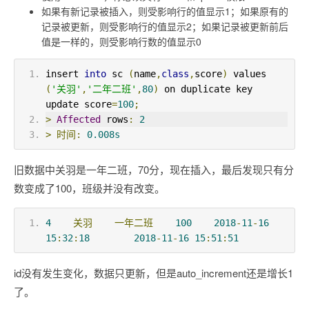
如果有新记录被插入，则受影响行的值显示1；如果原有的
记录被更新，则受影响行的值显示2；如果记录被更新前后
值是一样的，则受影响行数的值显示0
insert 
into
 sc 
(
name
,
class
,
score
)
 values 
(
'关羽'
,
'二年二班'
,
80
)
 on duplicate key 
update score
=
100
;
>
Affected
 rows
:
2
>
时间:
0.008s
旧数据中关羽是一年二班，70分，现在插入，最后发现只有分
数变成了100，班级并没有改变。
4
关羽
一年二班
100
2018
-
11
-
16
15
:
32
:
18
2018
-
11
-
16
15
:
51
:
51
id没有发生变化，数据只更新，但是auto_increment还是增长1
了。