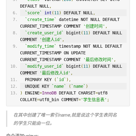
DEFAULT NULL
,
`score`
int
(
11
)
 DEFAULT NULL
,
`create_time`
 datetime NOT NULL DEFAULT 
CURRENT_TIMESTAMP COMMENT 
'创建时间'
,
`create_user_id`
 bigint
(
11
)
 DEFAULT NULL 
COMMENT 
'创建人id'
,
`modify_time`
 timestamp NOT NULL DEFAULT 
CURRENT_TIMESTAMP ON UPDATE 
CURRENT_TIMESTAMP COMMENT 
'最后修改时间'
,
`modify_user_id`
 bigint
(
11
)
 DEFAULT NULL 
COMMENT 
'最后修改人id'
,
  PRIMARY KEY 
(
`id`
),
  UNIQUE KEY 
`name`
(
`name`
)
)
 ENGINE
=
InnoDB
 DEFAULT CHARSET
=
utf8 
COLLATE
=
utf8_bin COMMENT
=
'学生信息表'
;
在其中创建了唯一索引name,就是说这个学生表同名
的学生只能由一位。
命令添加unique: