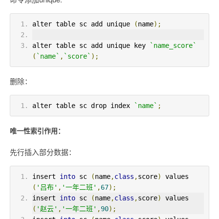
alter table sc add unique 
(
name
);
alter table sc add unique key 
`name_score`
(
`name`
,
`score`
);
删除：
alter table sc drop index 
`name`
;
唯一性索引作用：
先行插入部分数据：
insert 
into
 sc 
(
name
,
class
,
score
)
 values 
(
'吕布'
,
'一年二班'
,
67
);
insert 
into
 sc 
(
name
,
class
,
score
)
 values 
(
'赵云'
,
'一年二班'
,
90
);