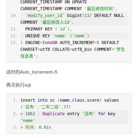
CURRENT_TIMESTAMP ON UPDATE 
CURRENT_TIMESTAMP COMMENT 
'最后修改时间'
,
`modify_user_id`
 bigint
(
11
)
 DEFAULT NULL 
COMMENT 
'最后修改人id'
,
  PRIMARY KEY 
(
`id`
),
  UNIQUE KEY 
`name`
(
`name`
)
)
 ENGINE
=
InnoDB
 AUTO_INCREMENT
=
5
 DEFAULT 
CHARSET
=
utf8 COLLATE
=
utf8_bin COMMENT
=
'学生
信息表'
;
这时的Auto_Increment=5
再次执行sql:
insert 
into
 sc 
(
name
,
class
,
score
)
 values 
(
'吕布'
,
'二年二班'
,
77
)
>
1062
-
Duplicate
 entry 
'吕布'
for
 key 
'name'
>
时间:
0.01s