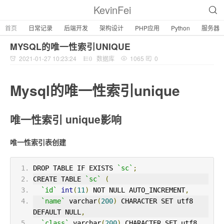
KevinFei
首页
日常记录
后端开发
架构设计
PHP应用
Python
服务器
MYSQL的唯一性索引UNIQUE
2021-01-27 10:23:24
数据库
1065
0
0
Mysql的唯一性索引unique
唯一性索引 unique影响
唯一性索引表创建
DROP TABLE IF EXISTS 
`sc`
;
CREATE TABLE 
`sc`
(
`id`
int
(
11
)
 NOT NULL AUTO_INCREMENT
,
`name`
 varchar
(
200
)
 CHARACTER SET utf8 
DEFAULT NULL
,
`class`
 varchar
(
200
)
 CHARACTER SET utf8 