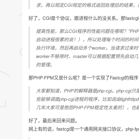
求，再以规定CGI规定的格式返回处理后的结果，退出
好了，CGI是个协议，跟进程什么的没关系。那fastcgi
提高性能，那么CGI程序的性能问题在哪呢？”PH
启动进程很累的说！），所以处理每个时间的时间会比较
执行环境，然后再启动多个worker。当请求过来
worker不够用时，master可以根据配置预先启动
的管理。
那PHP-FPM又是什么呢？是一个实现了Fastcgi的程
大家都知道，PHP的解释器是php-cgi。php
些能够调度php-cgi进程的程序，比如说由light
几年大家可是抱怨PHP-FPM稳定性太差的），也
好了，最后来回来问题。
网上有的说，fastcgi是一个通用网关接口协议，php-