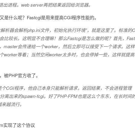
进程。web server再把结果返回给浏览器。
又是什么呢？Fastcgi是用来提高CGI程序性能的。
P解析器会解析php.ini文件，初始化执行环境”，就是这里了。标准
长。这明显不合理嘛！那么Fastcgi是怎么做的呢？首先，Fastc
时，master会传递给一个worker，然后立即可以接受下一个请求
几个worker等着；当然空闲worker太多时，也会停掉一些，这样就提
序，被PHP官方收了。
-cgi只是个CGI程序，他自己本身只能解析请求，返回结果，不会进程
httpd分离出来的spawn-fcgi。好了PHP-FPM也是这么个东东
越来越流行。
fpm实现了这个协议