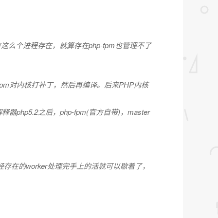
似乎没有这么个进程存在，就算存在php-fpm也管理不了
fpm对内核打补丁，然后再编译。后来PHP内核
php5.2之后，php-fpm(官方自带)，master
，已经存在的worker处理完手上的活就可以歇着了，