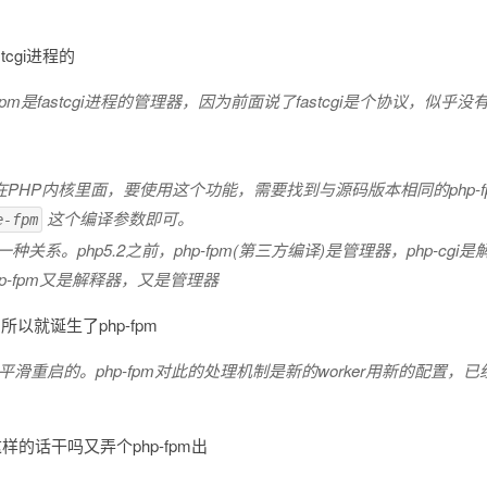
tcgi进程的
hp-fpm是fastcgi进程的管理器，因为前面说了fastcgi是个协议，
含在PHP内核里面，要使用这个功能，需要找到与源码版本相同的php-
这个编译参数即可。
e-fpm
关系。php5.2之前，php-fpm(第三方编译)是管理器，php-cgi是解释器
了。php-fpm又是解释器，又是管理器
以就诞生了php-fpm
没办法平滑重启的。php-fpm对此的处理机制是新的worker用新的配置
这样的话干吗又弄个php-fpm出