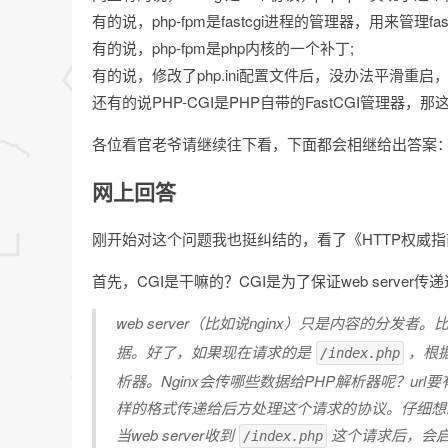
有的说，php-fpm是fastcgi进程的管理器，用来管理fas
有的说，php-fpm是php内核的一个补丁;
有的说，修改了php.ini配置文件后，没办法平滑重启，
还有的说PHP-CGI是PHP自带的FastCGI管理器，那
各位看官老爷请继续往下看，下面都会相继给出答案
网上回答
刚开始对这个问题我也挺纠结的，看了《HTTP权威
首先，CGI是干嘛的？CGI是为了保证web serve
web server（比如说nginx）只是内容的分发者
据。好了，如果现在请求的是
，根
/index.php
析器。Nginx会传哪些数据给PHP解析器呢？url
样的格式传递给后方处理这个请求的协议。仔细想
当web server收到
这个请求后，会启
/index.php