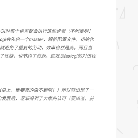
的CGI对每个请求都会执行这些步骤（不闲累啊！
gi会先启一个master，解析配置文件，初始化
。这样就避免了重复的劳动，效率自然是高。而且当
高了性能，也节约了资源。这就是fastcgi的对进程
管理（皇上，臣妾真的做不到啊！）所以就出现了一
，在长时间的发展后，逐渐得到了大家的认可（要知道，前