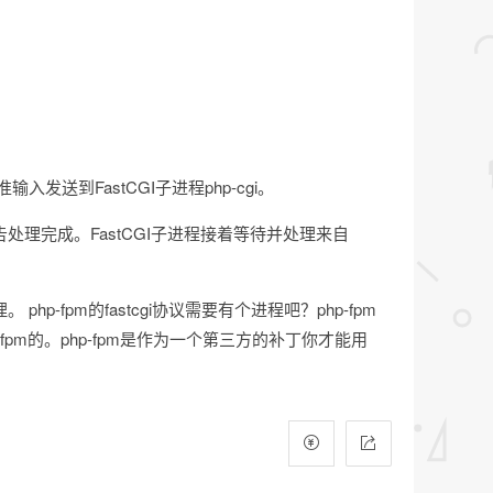
输入发送到FastCGI子进程php-cgi。
便告处理完成。FastCGI子进程接着等待并处理来自
p-fpm的fastcgi协议需要有个进程吧？php-fpm
有php-fpm的。php-fpm是作为一个第三方的补丁你才能用