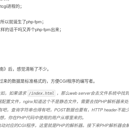
tcgi进程的；
所以就诞生了php-fpm；
这样的话干吗又弄个php-fpm出来；
：
指南》后，感觉清晰了不少。
r传递过来的数据是标准格式的，方便CGI程序的编写者。
。比如，如果请求
，那么web server会去文件系统
/index.html
据配置文件，nginx知道这个不是静态文件，需要去找PHP解析器来
要有吧，查询字符串也得有吧，POST数据也要有，HTTP header
想，你在PHP代码中使用的用户从哪里来的。
动对应的CGI程序，这里就是PHP的解析器。接下来PHP解析器会解析