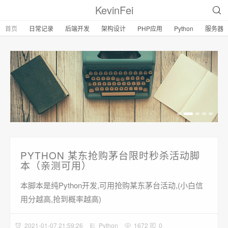
KevinFei
首页
日常记录
后端开发
架构设计
PHP应用
Python
服务器
PYTHON 某东抢购茅台限时秒杀活动脚
本（亲测可用）
本脚本是纯Python开发,可用抢购某东茅台活动,(小白信
用分越高,抢到概率越高)
2021-01-07 21:59:26
Python
1672
0