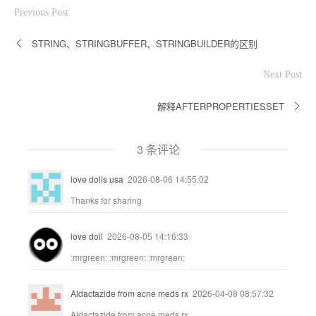
Previous Post
STRING、STRINGBUFFER、STRINGBUILDER的区别
Next Post
解释AFTERPROPERTIESSET
3 条评论
love dolls usa
2026-08-06 14:55:02
Thanks for sharing
love doll
2026-08-05 14:16:33
:mrgreen: :mrgreen: :mrgreen:
Aldactazide from acne meds rx
2026-04-08 08:57:32
Aldactazide from acne meds rx