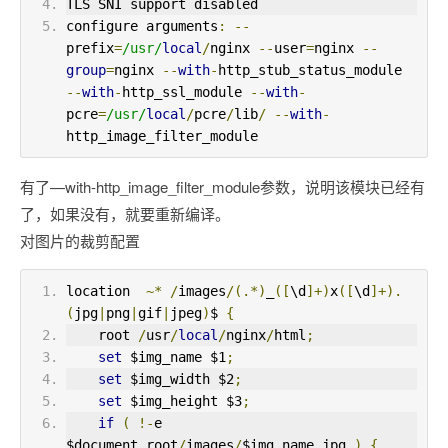
TLS SNI support disabled
configure arguments
:
--
prefix
=
/usr/
local
/
nginx 
--
user
=
nginx 
--
group
=
nginx 
--
with
-
http_stub_status_module 
--
with
-
http_ssl_module 
--
with
-
pcre
=
/usr/
local
/
pcre
/
lib
/
--
with
-
http_image_filter_module
有了—with-http_image_filter_module参数，说明该模块已经有
了，如果没有，就要重新编译。
对图片的裁剪配置
location  
~*
/
images
/(.*)
_
([
\d
]+)
x
([
\d
]+).
(
jpg
|
png
|
gif
|
jpeg
)
$ 
{
    root 
/
usr
/
local
/
nginx
/
html
;
set
 $img_name $1
;
set
 $img_width $2
;
set
 $img_height $3
;
if
(
!-
e 
$document_root
/
images
/
$img_name
.
jpg 
)
{