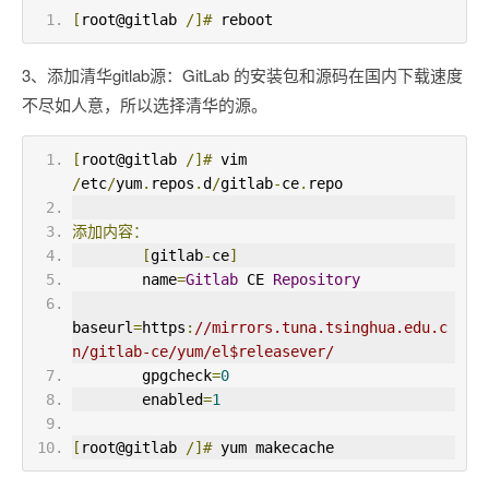
[
root@gitlab 
/]#
 reboot
3、添加清华gitlab源：GitLab 的安装包和源码在国内下载速度
不尽如人意，所以选择清华的源。
[
root@gitlab 
/]#
 vim 
/
etc
/
yum
.
repos
.
d
/
gitlab
-
ce
.
repo
添加内容：
[
gitlab
-
ce
]
        name
=
Gitlab
 CE 
Repository
baseurl
=
https
:
//mirrors.tuna.tsinghua.edu.c
n/gitlab-ce/yum/el$releasever/
        gpgcheck
=
0
        enabled
=
1
[
root@gitlab 
/]#
 yum makecache