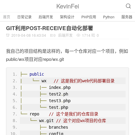
KevinFei
首页
日常记录
后端开发
架构设计
PHP应用
Python
服务器
GIT利用POST-RECEIVE自动化部署
2019-04-08 16:43:04
后端开发
1714
0
0
我自己的项目结构是这样的，每一个仓库对应一个项目，例如
public/wx项目对应repo/wx.git
├──
public
|
└──
 wx   
// 这是我们的web代码部署目录
|
|──
 index
.
php
│
├──
 test2
.
ph
│
├──
 test3
.
php
│
└──
 test
.
php
└──
 repo    
// 这个是我们的仓库目录
└──
 wx
.
git 
// 这个对应wx项目的仓库
├──
 branches
├──
 config