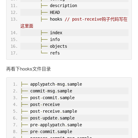
├──
 description
├──
 HEAD
├──
 hooks 
// post-receive钩子代码写在
这里面
├──
 index
├──
 info
├──
 objects
└──
 refs
再看下hooks文件目录
├──
 applypatch
-
msg
.
sample
├──
 commit
-
msg
.
sample
├──
 post
-
commit
.
sample
├──
 post
-
receive
├──
 post
-
receive
.
sample
├──
 post
-
update
.
sample
├──
 pre
-
applypatch
.
sample
├──
 pre
-
commit
.
sample