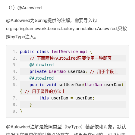
（1）
@Autowired
@Autowired
为Spring提供的注解，需要导入包
org.springframework.beans.factory.annotation.Autowired;只按
照byType注入。
public
class
TestServiceImpl
{
// 下面两种@Autowired只要使用一种即可
@Autowired
private
UserDao
 userDao
;
// 用于字段上
@Autowired
public
void
 setUserDao
(
UserDao
 userDao
)
{
// 用于属性的方法上
this
.
userDao 
=
 userDao
;
}
}
@Autowired
注解是按照类型（byType）装配依赖对象，默认
情况下它要求依赖对象必须存在，如果允许null值，可以设置