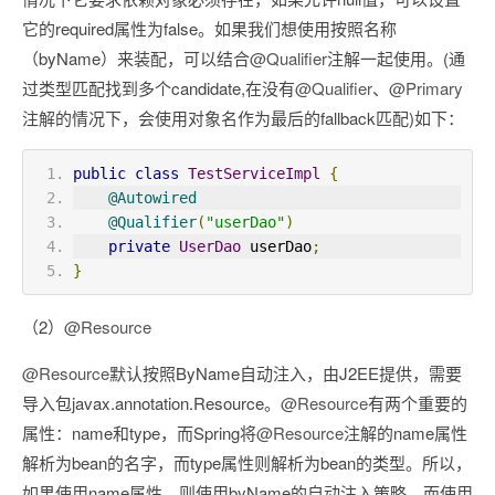
它的required属性为false。如果我们想使用按照名称
（byName）来装配，可以结合
@Qualifier
注解一起使用。(通
过类型匹配找到多个candidate,在没有
@Qualifier
、
@Primary
注解的情况下，会使用对象名作为最后的fallback匹配)如下：
public
class
TestServiceImpl
{
@Autowired
@Qualifier
(
"userDao"
)
private
UserDao
 userDao
;
}
（2）
@Resource
@Resource
默认按照ByName自动注入，由J2EE提供，需要
导入包javax.annotation.Resource。
@Resource
有两个重要的
属性：name和type，而Spring将
@Resource
注解的name属性
解析为bean的名字，而type属性则解析为bean的类型。所以，
如果使用name属性，则使用byName的自动注入策略，而使用