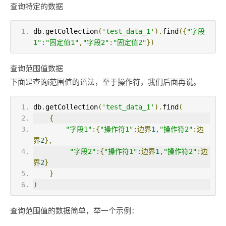
查询特定的数据
db
.
getCollection
(
'test_data_1'
).
find
({
"字段
1"
:
"固定值1"
,
"字段2"
:
"固定值2"
})
查询范围值数据
下面是查询i范围值的语法，至于操作符，我们后面再说。
db
.
getCollection
(
'test_data_1'
).
find
(
{
"字段1"
:{
"操作符1"
:边界
1
,
"操作符2"
:边
界
2
},
"字段2"
:{
"操作符1"
:边界
1
,
"操作符2"
:边
界
2
}
}
)
查询范围值的数据简单，举一个示例：