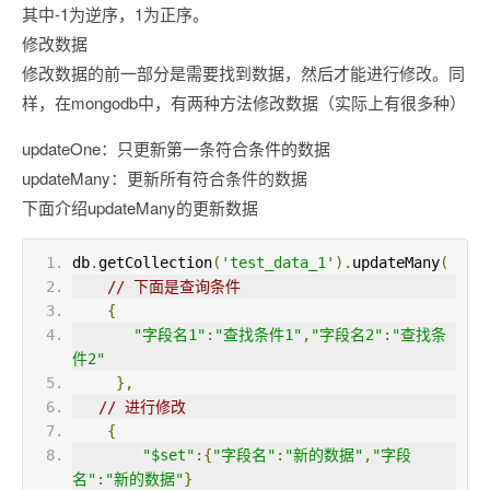
其中-1为逆序，1为正序。
修改数据
修改数据的前一部分是需要找到数据，然后才能进行修改。同
样，在mongodb中，有两种方法修改数据（实际上有很多种）
updateOne：只更新第一条符合条件的数据
updateMany：更新所有符合条件的数据
下面介绍updateMany的更新数据
db
.
getCollection
(
'test_data_1'
).
updateMany
(
// 下面是查询条件
{
"字段名1"
:
"查找条件1"
,
"字段名2"
:
"查找条
件2"
},
// 进行修改
{
"$set"
:{
"字段名"
:
"新的数据"
,
"字段
名"
:
"新的数据"
}