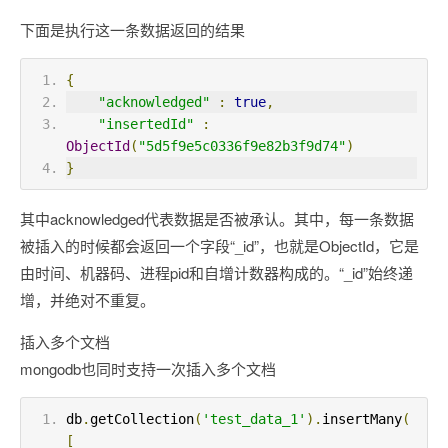
下面是执行这一条数据返回的结果
{
"acknowledged"
:
true
,
"insertedId"
:
ObjectId
(
"5d5f9e5c0336f9e82b3f9d74"
)
}
其中acknowledged代表数据是否被承认。其中，每一条数据
被插入的时候都会返回一个字段“_id”，也就是ObjectId，它是
由时间、机器码、进程pid和自增计数器构成的。“_id”始终递
增，并绝对不重复。
插入多个文档
mongodb也同时支持一次插入多个文档
db
.
getCollection
(
'test_data_1'
).
insertMany
(
[