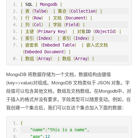
|
 SQL 
|
Mongodb
|
|
表（
Talbe
）
|
集合（
Collection
）|
|
行（
Row
）
|
文档（
Document
）|
|
列（
Col
）
|
字段（
Field
）|
|
主键（
Primary
Key
）
|
对象
ID
（
ObjectId
）|
|
索引（
Index
）
|
索引（
Index
）|
|
嵌套表（
Embeded
Table
）
|
嵌入式文档
（
Embeded
Document
）|
|
数组（
Array
）
|
数组（
Array
）|
MongoDB 将数据存储为一个文档，数据结构由键值
(key=>value)对组成。MongoDB 文档类似于 JSON 对象。字
段值可以包含其他文档，数组及文档数组。在Mongodb中，对
于插入的格式并没有要求，字段类型可以随意变动。例如，在
我创建一个集合后，我们可以在这个集合加入下面的数据：
{
"name"
:
"this is a name"
,
"age"
:
12