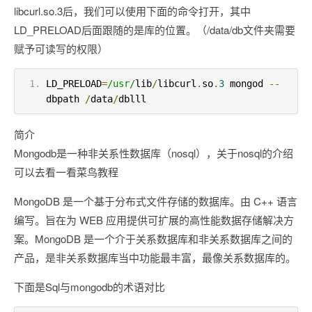
libcurl.so.3后，我们可以使用下面的命令打开，其中
LD_PRELOAD后面跟随的是库的位置。（/data/db文件夹需要
赋予可读写的权限）
LD_PRELOAD
=
/usr/
lib
/
libcurl
.
so
.
3
 mongod 
--
dbpath 
/
data
/
dblll
简介
Mongodb是一种非关系性数据库（nosql），关于nosql的介绍
可以去看一看菜鸟教程
MongoDB 是一个基于分布式文件存储的数据库。由 C++ 语言
编写。旨在为 WEB 应用提供可扩展的高性能数据存储解决方
案。MongoDB 是一个介于关系数据库和非关系数据库之间的
产品，是非关系数据库当中功能最丰富，最像关系数据库的。
下面是Sql与mongodb的术语对比