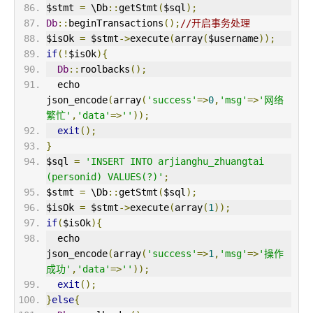
$stmt 
=
 \Db
::
getStmt
(
$sql
);
Db
::
beginTransactions
();
//开启事务处理
$isOk 
=
 $stmt
->
execute
(
array
(
$username
));
if
(!
$isOk
){
Db
::
roolbacks
();
  echo 
json_encode
(
array
(
'success'
=>
0
,
'msg'
=>
'网络
繁忙'
,
'data'
=>
''
));
exit
();
}
$sql 
=
'INSERT INTO arjianghu_zhuangtai 
(personid) VALUES(?)'
;
$stmt 
=
 \Db
::
getStmt
(
$sql
);
$isOk 
=
 $stmt
->
execute
(
array
(
1
));
if
(
$isOk
){
  echo 
json_encode
(
array
(
'success'
=>
1
,
'msg'
=>
'操作
成功'
,
'data'
=>
''
));
exit
();
}
else
{