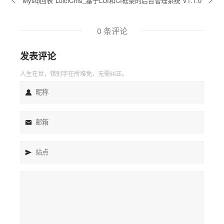
Mysql回表
LuiciCms_基于LUI和CI框架的后台管理系统 V1.1.0
0 条评论
发表评论
人生在世，错别字在所难免，无需纠正。