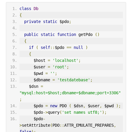
class
Db
{
private
static
 $pdo
;
public
static
function
 getPdo 
()
{
if
(
self
::
$pdo 
==
null
)
{
      $host 
=
'localhost'
;
      $user 
=
'root'
;
      $pwd 
=
''
;
      $dbname 
=
'testdatebase'
;
    $dsn 
=
"mysql:host=$host;dbname=$dbname;port=3306"
;
      $pdo 
=
new
 PDO 
(
 $dsn
,
 $user
,
 $pwd 
);
      $pdo
->
query
(
'set names utf8;'
);
      $pdo
-
>
setAttribute
(
PDO
::
ATTR_EMULATE_PREPARES
,
false
);