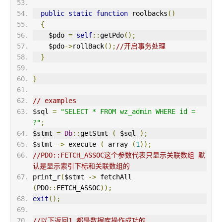
public
static
function
 roolbacks
()
{
    $pdo 
=
self
::
getPdo
();
    $pdo
->
rollBack
();
//开启事务处理
}
}
// examples
$sql 
=
"SELECT * FROM wz_admin WHERE id = 
?"
;
$stmt 
=
Db
::
getStmt 
(
 $sql 
);
$stmt 
->
 execute 
(
 array 
(
1
));
//PDO::FETCH_ASSOC这个参数代表只显示关联数组 默
认是显示索引下标和关联数组的
print_r
(
$stmt 
->
 fetchAll 
(
PDO
::
FETCH_ASSOC
));
exit
();
//以下返回1 都是数据库操作成功的