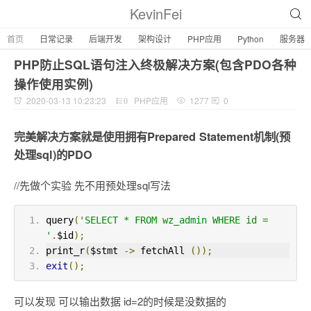
KevinFei
首页
日常记录
后端开发
架构设计
PHP应用
Python
服务器
PHP防止SQL语句注入终极解决方案(包含PDO各种
操作使用实例)
2020-03-13 10:23:23
PHP应用
1277
0
0
完美解决方案就是使用拥有Prepared Statement机制(预
处理sql)的PDO
//先做个实验 先不用预处理sql写法
query
(
'SELECT * FROM wz_admin WHERE id = 
'
.
$id
);
print_r
(
$stmt 
->
 fetchAll 
());
exit
();
可以发现 可以输出数据 id=2的时候是没数据的