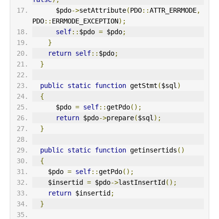
      $pdo
->
setAttribute
(
PDO
::
ATTR_ERRMODE
,
PDO
::
ERRMODE_EXCEPTION
);
self
::
$pdo 
=
 $pdo
;
}
return
self
::
$pdo
;
}
public
static
function
 getStmt
(
$sql
)
{
      $pdo 
=
self
::
getPdo
();
return
 $pdo
->
prepare
(
$sql
);
}
public
static
function
 getinsertids
()
{
    $pdo 
=
self
::
getPdo
();
    $insertid 
=
 $pdo
->
lastInsertId
();
return
 $insertid
;
}