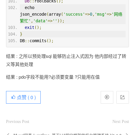
Db
::
roolbacks
();
  echo 
json_encode
(
array
(
'success'
=>
0
,
'msg'
=>
'网络
繁忙'
,
'data'
=>
''
));
exit
();
}
DB
::
commits
();
结果 : 之所以预处理sql 能够防止注入式因为 他内部经过了转
义等其他处理
结果 : pdo字段不能用?必须要变量 ?只能用在值
点赞 (
0
)
Previous Post
Next Post