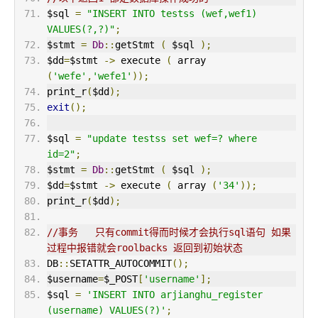
$sql 
=
"INSERT INTO testss (wef,wef1) 
VALUES(?,?)"
;
$stmt 
=
Db
::
getStmt 
(
 $sql 
);
$dd
=
$stmt 
->
 execute 
(
 array 
(
'wefe'
,
'wefe1'
));
print_r
(
$dd
);
exit
();
$sql 
=
"update testss set wef=? where 
id=2"
;
$stmt 
=
Db
::
getStmt 
(
 $sql 
);
$dd
=
$stmt 
->
 execute 
(
 array 
(
'34'
));
print_r
(
$dd
);
//事务   只有commit得而时候才会执行sql语句 如果
过程中报错就会roolbacks 返回到初始状态
DB
::
SETATTR_AUTOCOMMIT
();
$username
=
$_POST
[
'username'
];
$sql 
=
'INSERT INTO arjianghu_register 
(username) VALUES(?)'
;