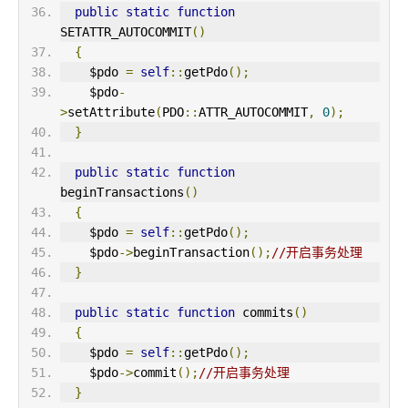
public
static
function
SETATTR_AUTOCOMMIT
()
{
    $pdo 
=
self
::
getPdo
();
    $pdo
-
>
setAttribute
(
PDO
::
ATTR_AUTOCOMMIT
,
0
);
}
public
static
function
beginTransactions
()
{
    $pdo 
=
self
::
getPdo
();
    $pdo
->
beginTransaction
();
//开启事务处理
}
public
static
function
 commits
()
{
    $pdo 
=
self
::
getPdo
();
    $pdo
->
commit
();
//开启事务处理
}